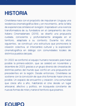
HISTORIA
CineMarea nace con el propósito de impulsar en Uruguay una
residencia cinematográfica libre y en movimiento, ante la falta
de experiencias similares en la región. Inspirada en una vivencia
transformadora de su fundadora en el campamento de cine
italiano Cinemadamare (2019), se diseñó una propuesta
cuidada, consciente y profundamente arraigada en el
territorio, adaptada a su contexto. Durante los años
siguientes, se construyó una estructura que promoviera la
creación colectiva, el intercambio cultural y la exploración
cinematográfica en diálogo con comunidades locales de
distintos pueblos del país.
En 2022 se conformó el equipo humano necesario para hacer
posible la primera edición, que se celebró en noviembre y
diciembre de 2023, gracias a un grupo diverso de cineastas de
distintas partes del mundo que confió en una propuesta sin
precedentes en la región. Desde entonces, CineMarea se
sostiene con la convicción de que otra forma de hacer cine es
posible. Un espacio de encuentro y creación. Una comunidad
que crece año a año, habitando el cine desde un lugar
artesanal, afectivo y político, en búsqueda constante de
nuevas formas de mirar y narrar el territorio que pisamos.
EQUIPO