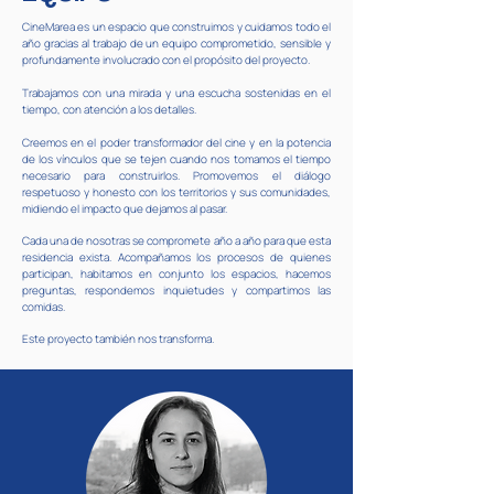
CineMarea es un espacio que construimos y cuidamos todo el
año gracias al trabajo de un equipo comprometido, sensible y
profundamente involucrado con el propósito del proyecto.
Trabajamos con una mirada y una escucha sostenidas en el
tiempo, con atención a los detalles.
Creemos en el poder transformador del cine y en la potencia
de los vínculos que se tejen cuando nos tomamos el tiempo
necesario para construirlos. Promovemos el diálogo
respetuoso y honesto con los territorios y sus comunidades,
midiendo el impacto que dejamos al pasar.
Cada una de nosotras se compromete año a año para que esta
residencia exista. Acompañamos los procesos de quienes
participan, habitamos en conjunto los espacios, hacemos
preguntas, respondemos inquietudes y compartimos las
comidas.
Este proyecto también nos transforma.