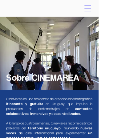
Sobre CINEMAREA
CineMarea es una residencia de creación cinematográfica
itinerante y gratuita
en Uruguay, que impulsa la
producción de cortometrajes en
contextos
colaborativos, inmersivos y descentralizados.
A lo largo de cuatro semanas, CineMarea recorre distintos
poblados del
territorio uruguayo
, reuniendo
nuevas
voces
del cine internacional para experimentar
un
proceso creativo, libre de competencia.