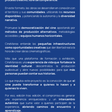
En este formato, las obras se desarrollan en conexión con
el territorio y sus
comunidades
, utilizando los
recursos
disponibles
, y potenciando la autonomía y la
diversidad
narrativa.
Promueve la
democratización del cine
apostando por
métodos de producción alternativos
, metodologías
accesibles y
equipos humanos horizontales.
CineMarea entiende las
pequeñas infraestructuras
como oportunidades creativas
que dan libertad real a la
hora de crear obras cinematográficas.​​
Más que una plataforma de formación o exhibición,
CineMarea es una
experiencia de vida que fortalece la
identidad cultural
, descentraliza la producción
audiovisual y abre nuevas posibilidades para que
más
personas puedan contar sus historias.​​​
Lo que impulsa este proyecto es la convicción de que
el
cine puede transformar a quienes lo hacen y a
quienes lo viven.
Por eso, edición tras edición, el compromiso es generar
una experiencia enriquecedora y un
intercambio
auténtico
que sume valor a quienes participen de la
experiencia,
abriendo caminos de encuentro y
aprendizaje.